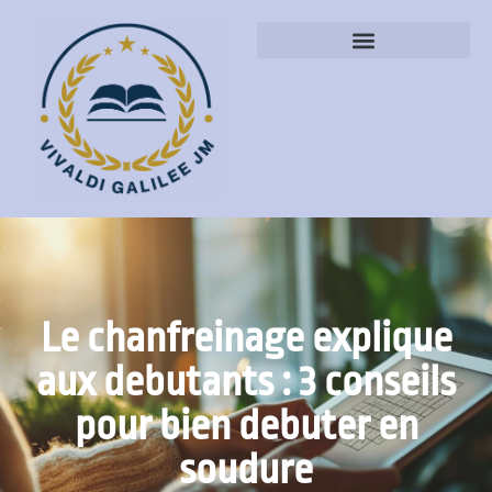
Le chanfreinage explique
aux debutants : 3 conseils
pour bien debuter en
soudure